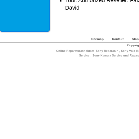
Tobit Authorized Reseller: Fa
David
Sitemap
Kontakt
Stan
Copyrig
Online Reparaturannahme:
Sony Reparatur
,
Sony-Vaio R
Service
,
Sony Kamera Service und Repara