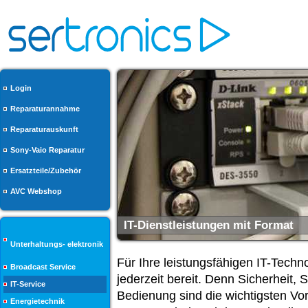
Login
Reparaturannahme
Reparaturauskunft
Sony-Vaio Reparatur
Ersatzteile/Zubehör
AVC Webshop
IT-Dienstleistungen mit Format
Unterhaltungs- elektronik
Für Ihre leistungsfähigen IT-Techn
Broadcast Service
jederzeit bereit. Denn Sicherheit, 
IT-Service
Bedienung sind die wichtigsten Vor
Energietechnik